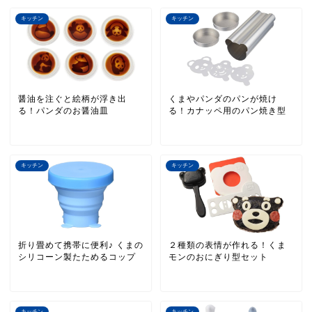
キッチン
キッチン
醤油を注ぐと絵柄が浮き出
くまやパンダのパンが焼け
る！パンダのお醤油皿
る！カナッペ用のパン焼き型
キッチン
キッチン
折り畳めて携帯に便利♪ くまの
２種類の表情が作れる！くま
シリコーン製たためるコップ
モンのおにぎり型セット
キッチン
キッチン