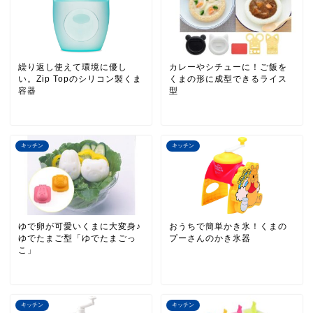
繰り返し使えて環境に優し
カレーやシチューに！ご飯を
い。Zip Topのシリコン製くま
くまの形に成型できるライス
容器
型
キッチン
キッチン
ゆで卵が可愛いくまに大変身♪
おうちで簡単かき氷！くまの
ゆでたまご型「ゆでたまごっ
プーさんのかき氷器
こ」
キッチン
キッチン