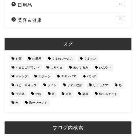
42
日用品
28
美容＆健康
タグ
お酒
お風呂
くまのプーさん
くまモン
くまロゴブランド
しろくま
ぬいぐるみ
ひんやり
キャンプ
スポーツ
テディベア
パンダ
ベビー＆キッズ
ライト
リアルな熊
リラックマ
冬
加湿器
北欧
夏
木製
楽器
横シルエット
氷
海外ブランド
ブログ内検索