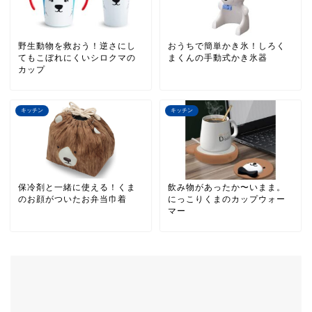
野生動物を救おう！逆さにし
おうちで簡単かき氷！しろく
てもこぼれにくいシロクマの
まくんの手動式かき氷器
カップ
キッチン
キッチン
保冷剤と一緒に使える！くま
飲み物があったか〜いまま。
のお顔がついたお弁当巾着
にっこりくまのカップウォー
マー