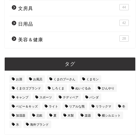
44
文房具
42
日用品
28
美容＆健康
タグ
お酒
お風呂
くまのプーさん
くまモン
くまロゴブランド
しろくま
ぬいぐるみ
ひんやり
キャンプ
スポーツ
テディベア
パンダ
ベビー＆キッズ
ライト
リアルな熊
リラックマ
冬
加湿器
北欧
夏
木製
楽器
横シルエット
氷
海外ブランド