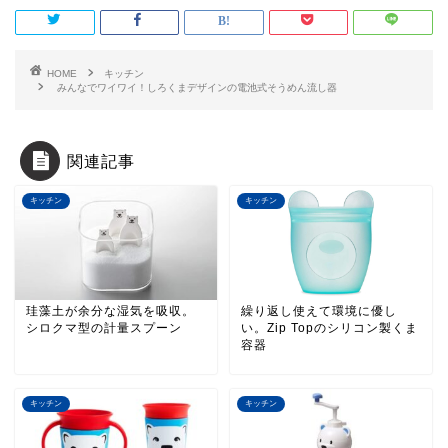
HOME
キッチン
みんなでワイワイ！しろくまデザインの電池式そうめん流し器
関連記事
キッチン
キッチン
珪藻土が余分な湿気を吸収。
繰り返し使えて環境に優し
シロクマ型の計量スプーン
い。Zip Topのシリコン製くま
容器
キッチン
キッチン