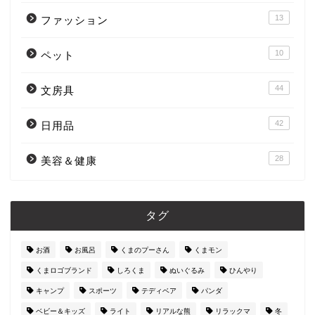
13
ファッション
10
ペット
44
文房具
42
日用品
28
美容＆健康
タグ
お酒
お風呂
くまのプーさん
くまモン
くまロゴブランド
しろくま
ぬいぐるみ
ひんやり
キャンプ
スポーツ
テディベア
パンダ
ベビー＆キッズ
ライト
リアルな熊
リラックマ
冬