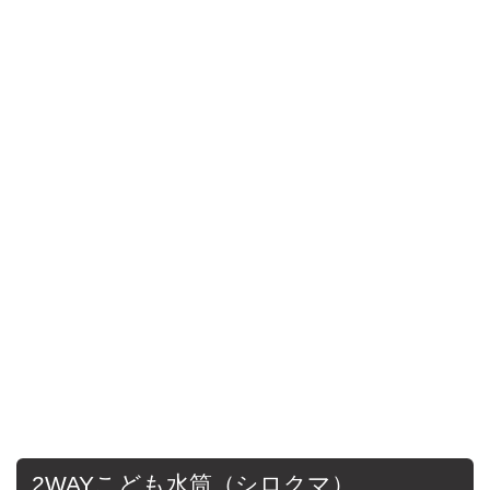
2WAYこども水筒（シロクマ）