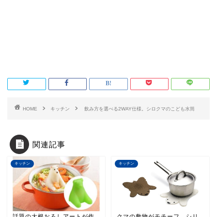
HOME
キッチン
飲み方を選べる2WAY仕様。シロクマのこども水筒
関連記事
キッチン
キッチン
話題の大根おろしアートが作
クマの敷物がモチーフ。シリ