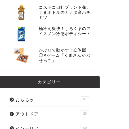
コストコ自社ブランド発。
くまボトルのカナダ産ハチ
ミツ
極冷え爽快！しろくまのア
イスノン冷感ボディシート
かぶせて動かす！立体版
◯✕ゲーム「くまさんかぶ
せっこ」
カテゴリー
おもちゃ
61
アウトドア
26
インテリア
50