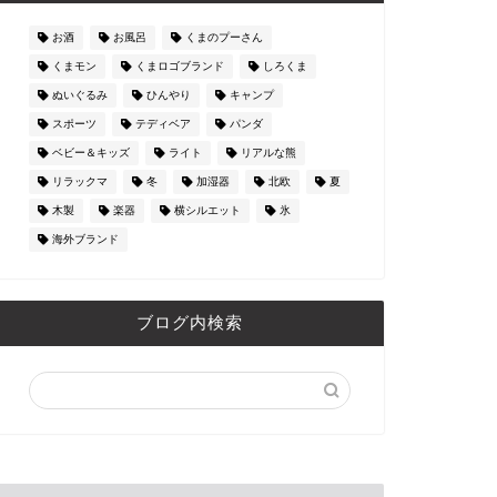
お酒
お風呂
くまのプーさん
くまモン
くまロゴブランド
しろくま
ぬいぐるみ
ひんやり
キャンプ
スポーツ
テディベア
パンダ
ベビー＆キッズ
ライト
リアルな熊
リラックマ
冬
加湿器
北欧
夏
木製
楽器
横シルエット
氷
海外ブランド
ブログ内検索