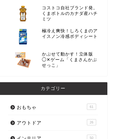
コストコ自社ブランド発。
くまボトルのカナダ産ハチ
ミツ
極冷え爽快！しろくまのア
イスノン冷感ボディシート
かぶせて動かす！立体版
◯✕ゲーム「くまさんかぶ
せっこ」
カテゴリー
おもちゃ
61
アウトドア
26
インテリア
50