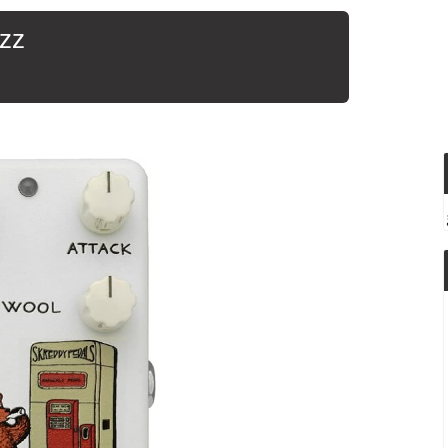
uzz
）