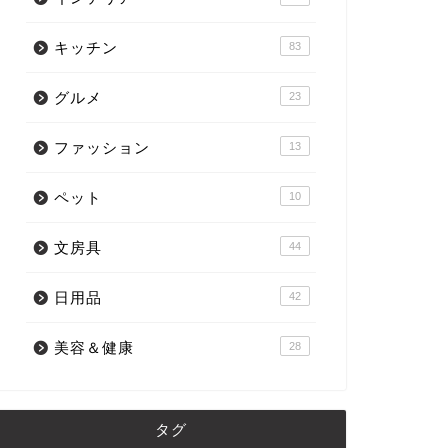
キッチン
83
グルメ
23
ファッション
13
ペット
10
文房具
44
日用品
42
美容＆健康
28
タグ