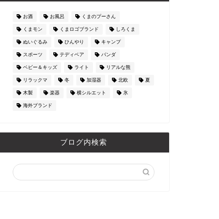
お酒
お風呂
くまのプーさん
くまモン
くまロゴブランド
しろくま
ぬいぐるみ
ひんやり
キャンプ
スポーツ
テディベア
パンダ
ベビー＆キッズ
ライト
リアルな熊
リラックマ
冬
加湿器
北欧
夏
木製
楽器
横シルエット
氷
海外ブランド
ブログ内検索