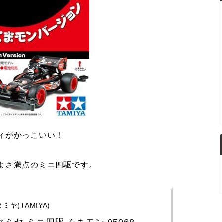
ィがかっこいい！
よさ満点のミニ四駆です。
タミヤ(TAMIYA)
タミヤ ミニ四駆 くまモン 95068