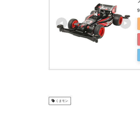
9
くまモン