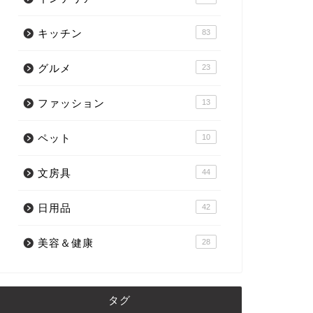
キッチン
83
グルメ
23
ファッション
13
ペット
10
文房具
44
日用品
42
美容＆健康
28
タグ