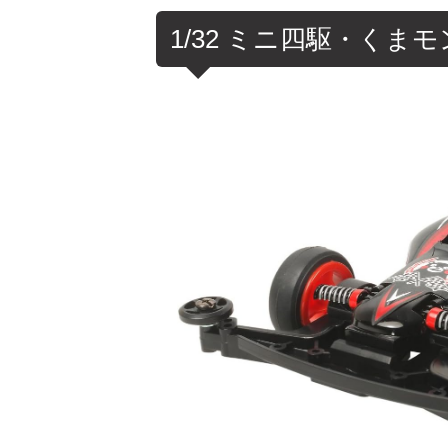
1/32 ミニ四駆・くま