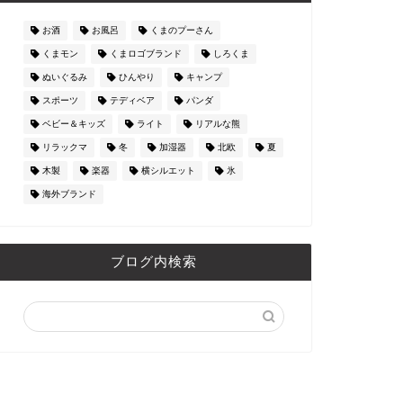
お酒
お風呂
くまのプーさん
くまモン
くまロゴブランド
しろくま
ぬいぐるみ
ひんやり
キャンプ
スポーツ
テディベア
パンダ
ベビー＆キッズ
ライト
リアルな熊
リラックマ
冬
加湿器
北欧
夏
木製
楽器
横シルエット
氷
海外ブランド
ブログ内検索