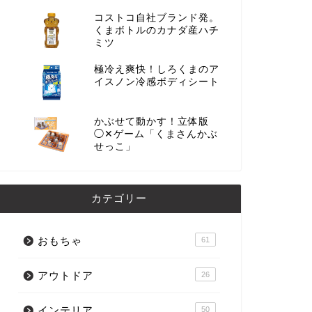
コストコ自社ブランド発。
くまボトルのカナダ産ハチ
ミツ
極冷え爽快！しろくまのア
イスノン冷感ボディシート
かぶせて動かす！立体版
◯✕ゲーム「くまさんかぶ
せっこ」
カテゴリー
おもちゃ
61
アウトドア
26
インテリア
50