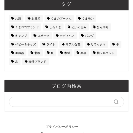
タグ
お酒
お風呂
くまのプーさん
くまモン
くまロゴブランド
しろくま
ぬいぐるみ
ひんやり
キャンプ
スポーツ
テディベア
パンダ
ベビー＆キッズ
ライト
リアルな熊
リラックマ
冬
加湿器
北欧
夏
木製
楽器
横シルエット
氷
海外ブランド
ブログ内検索
プライバシーポリシー