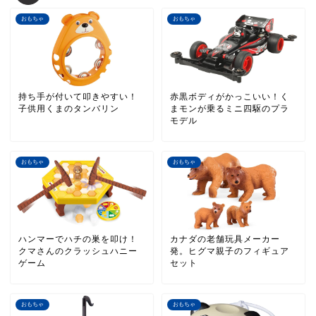
おもちゃ
おもちゃ
持ち手が付いて叩きやすい！
赤黒ボディがかっこいい！く
子供用くまのタンバリン
まモンが乗るミニ四駆のプラ
モデル
おもちゃ
おもちゃ
ハンマーでハチの巣を叩け！
カナダの老舗玩具メーカー
クマさんのクラッシュハニー
発。ヒグマ親子のフィギュア
ゲーム
セット
おもちゃ
おもちゃ