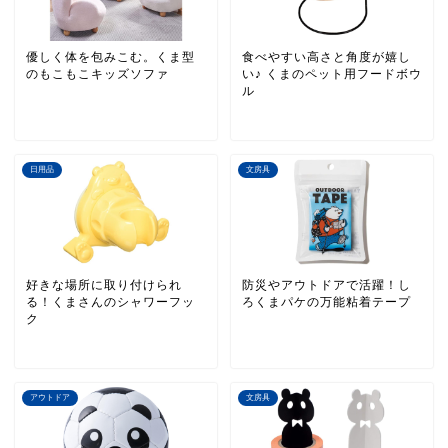
優しく体を包みこむ。くま型
食べやすい高さと角度が嬉し
のもこもこキッズソファ
い♪ くまのペット用フードボウ
ル
日用品
文房具
好きな場所に取り付けられ
防災やアウトドアで活躍！し
る！くまさんのシャワーフッ
ろくまパケの万能粘着テープ
ク
アウトドア
文房具