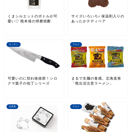
くまシルエットのボトルが可
サイズいろいろ♪ 保温剤入りの
愛い♡ 熊本発の球磨焼酎
あったかテディベア
キッチン
グルメ
可愛いのに切れ味抜群！シロ
まるで生麺の食感。北海道発
クマ親子の包丁シリーズ
「熊出没注意ラーメン」
文房具
グルメ