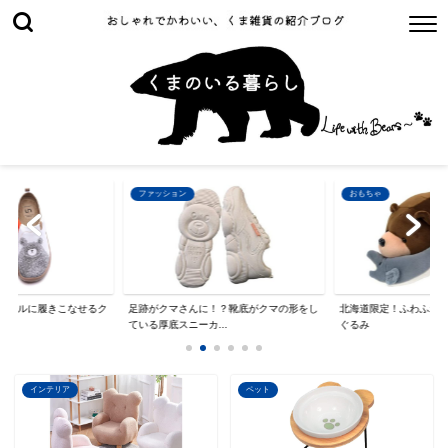
ファッション
おもちゃ
ュアルに履きこなせるク
足跡がクマさんに！？靴底がクマの形をし
北海道限定！ふわふわ
ている厚底スニーカ...
ぐるみ
インテリア
ペット