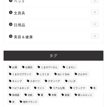
10
ペット
44
文房具
42
日用品
28
美容＆健康
タグ
お酒
お風呂
くまのプーさん
くまモン
くまロゴブランド
しろくま
ぬいぐるみ
ひんやり
キャンプ
スポーツ
テディベア
パンダ
ベビー＆キッズ
ライト
リアルな熊
リラックマ
冬
加湿器
北欧
夏
木製
楽器
横シルエット
氷
海外ブランド