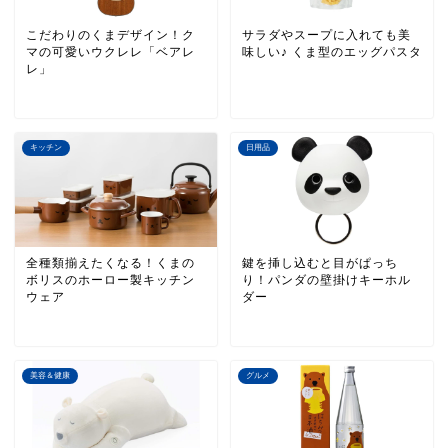
こだわりのくまデザイン！ク
サラダやスープに入れても美
マの可愛いウクレレ「ベアレ
味しい♪ くま型のエッグパスタ
レ」
キッチン
日用品
全種類揃えたくなる！くまの
鍵を挿し込むと目がぱっち
ボリスのホーロー製キッチン
り！パンダの壁掛けキーホル
ウェア
ダー
美容＆健康
グルメ