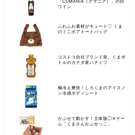
「CUMANIA（クマニア）」の白
ワイン
ふわふわ素材がキュート♡ くま
のミニボアトートバッグ
コストコ自社ブランド発。くまボ
トルのカナダ産ハチミツ
極冷え爽快！しろくまのアイスノ
ン冷感ボディシート
かぶせて動かす！立体版◯✕ゲー
ム「くまさんかぶせっこ」