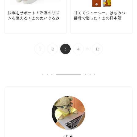
快眠をサポート！呼吸のリズ
甘くてジューシー。はちみつ
ムを整えるくまのぬいぐるみ
酵母で造ったくまの日本酒
...
1
2
3
4
13
はる