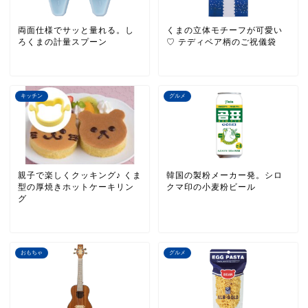
両面仕様でサッと量れる。し
くまの立体モチーフが可愛い
ろくまの計量スプーン
♡ テディベア柄のご祝儀袋
キッチン
グルメ
親子で楽しくクッキング♪ くま
韓国の製粉メーカー発。シロ
型の厚焼きホットケーキリン
クマ印の小麦粉ビール
グ
おもちゃ
グルメ