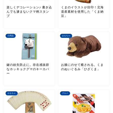
楽しくデコレーション♪ 書き込
くまのイラストが目印！北海
んでも滲まないクマ柄スタン
道産素材を使用した「くま納
プ
豆」
日用品
おもちゃ
鍵の紛失防止に。存在感抜群
お膝にのせて癒される。くま
なホッキョクグマのキーカバ
のぬいぐるみ「ひざくま」
ー
おもちゃ
グルメ