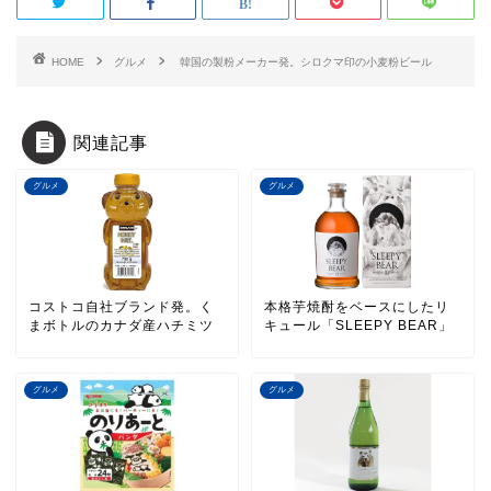
HOME
グルメ
韓国の製粉メーカー発。シロクマ印の小麦粉ビール
関連記事
グルメ
グルメ
コストコ自社ブランド発。く
本格芋焼酎をベースにしたリ
まボトルのカナダ産ハチミツ
キュール「SLEEPY BEAR」
グルメ
グルメ