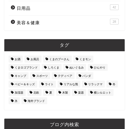
42
日用品
28
美容＆健康
タグ
お酒
お風呂
くまのプーさん
くまモン
くまロゴブランド
しろくま
ぬいぐるみ
ひんやり
キャンプ
スポーツ
テディベア
パンダ
ベビー＆キッズ
ライト
リアルな熊
リラックマ
冬
加湿器
北欧
夏
木製
楽器
横シルエット
氷
海外ブランド
ブログ内検索