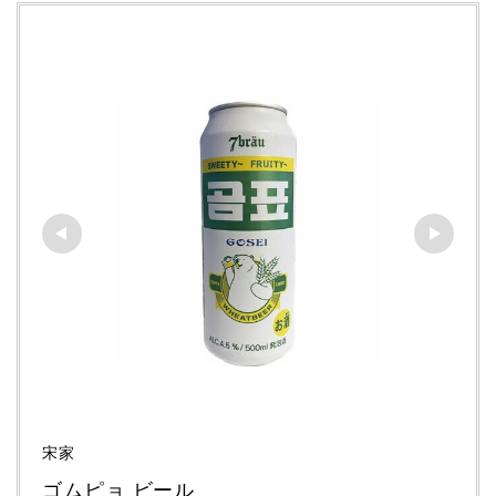
宋家
ゴムピョ ビール