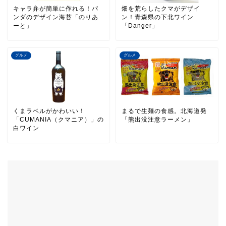
キャラ弁が簡単に作れる！パ
畑を荒らしたクマがデザイ
ンダのデザイン海苔「のりあ
ン！青森県の下北ワイン
ーと」
「Danger」
グルメ
グルメ
くまラベルがかわいい！
まるで生麺の食感。北海道発
「CUMANIA（クマニア）」の
「熊出没注意ラーメン」
白ワイン