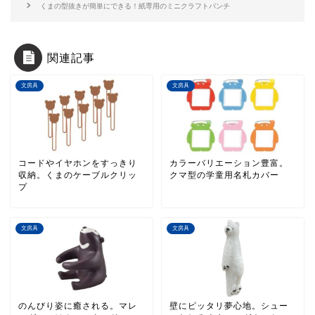
くまの型抜きが簡単にできる！紙専用のミニクラフトパンチ
関連記事
文房具
文房具
コードやイヤホンをすっきり
カラーバリエーション豊富。
収納。くまのケーブルクリッ
クマ型の学童用名札カバー
プ
文房具
文房具
のんびり姿に癒される。マレ
壁にピッタリ夢心地。シュー