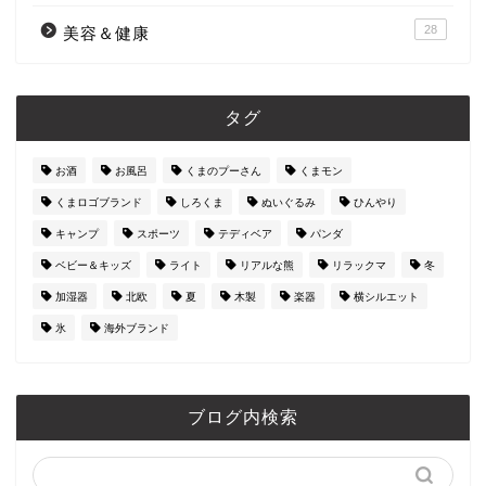
28
美容＆健康
タグ
お酒
お風呂
くまのプーさん
くまモン
くまロゴブランド
しろくま
ぬいぐるみ
ひんやり
キャンプ
スポーツ
テディベア
パンダ
ベビー＆キッズ
ライト
リアルな熊
リラックマ
冬
加湿器
北欧
夏
木製
楽器
横シルエット
氷
海外ブランド
ブログ内検索