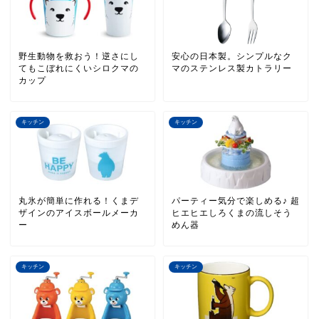
野生動物を救おう！逆さにし
安心の日本製。シンプルなク
てもこぼれにくいシロクマの
マのステンレス製カトラリー
カップ
キッチン
キッチン
丸氷が簡単に作れる！くまデ
パーティー気分で楽しめる♪ 超
ザインのアイスボールメーカ
ヒエヒエしろくまの流しそう
ー
めん器
キッチン
キッチン