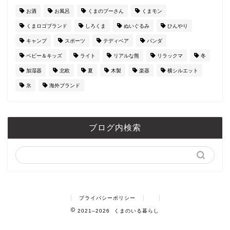
お酒
お風呂
くまのプーさん
くまモン
くまロゴブランド
しろくま
ぬいぐるみ
ひんやり
キャンプ
スポーツ
テディベア
パンダ
ベビー＆キッズ
ライト
リアルな熊
リラックマ
冬
加湿器
北欧
夏
木製
楽器
横シルエット
氷
海外ブランド
ブログ内検索
プライバシーポリシー
2021–2026 くまのいる暮らし