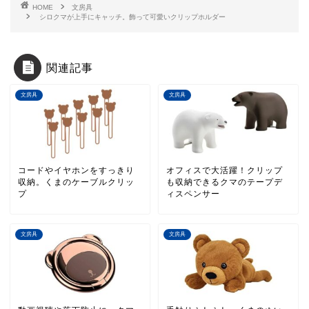
HOME
文房具
シロクマが上手にキャッチ。飾って可愛いクリップホルダー
関連記事
文房具
文房具
コードやイヤホンをすっきり
オフィスで大活躍！クリップ
収納。くまのケーブルクリッ
も収納できるクマのテープデ
プ
ィスペンサー
文房具
文房具