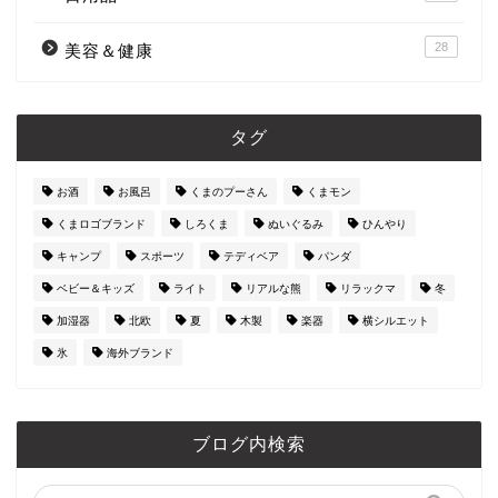
28
美容＆健康
タグ
お酒
お風呂
くまのプーさん
くまモン
くまロゴブランド
しろくま
ぬいぐるみ
ひんやり
キャンプ
スポーツ
テディベア
パンダ
ベビー＆キッズ
ライト
リアルな熊
リラックマ
冬
加湿器
北欧
夏
木製
楽器
横シルエット
氷
海外ブランド
ブログ内検索