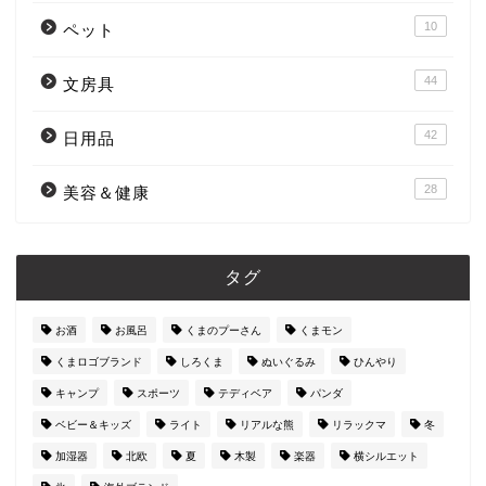
10
ペット
44
文房具
42
日用品
28
美容＆健康
タグ
お酒
お風呂
くまのプーさん
くまモン
くまロゴブランド
しろくま
ぬいぐるみ
ひんやり
キャンプ
スポーツ
テディベア
パンダ
ベビー＆キッズ
ライト
リアルな熊
リラックマ
冬
加湿器
北欧
夏
木製
楽器
横シルエット