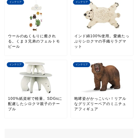
インテリア
インテリア
ウールのぬくもりに癒され
インド綿100%使用。愛嬌たっ
る。くま３兄弟のフェルトモ
ぷりシロクマの手織りラグマ
ビール
ット
インテリア
インテリア
100%紙資材で軽量。SDGsに
咆哮姿がかっこいい！リアル
配慮したシロクマ親子のテー
なグリズリーベアのミニチュ
ブル
アフィギュア