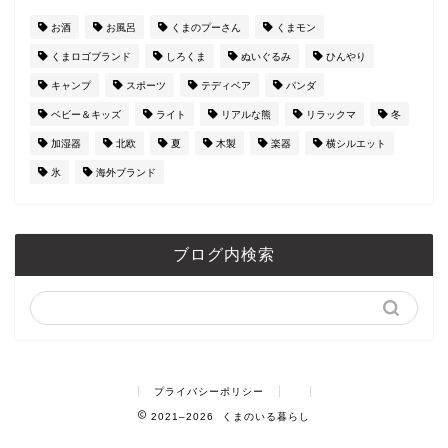
お酒
お風呂
くまのプーさん
くまモン
くまロゴブランド
しろくま
ぬいぐるみ
ひんやり
キャンプ
スポーツ
テディベア
パンダ
ベビー＆キッズ
ライト
リアルな熊
リラックマ
冬
加湿器
北欧
夏
木製
楽器
横シルエット
氷
海外ブランド
ブログ内検索
プライバシーポリシー
2021–2026 くまのいる暮らし