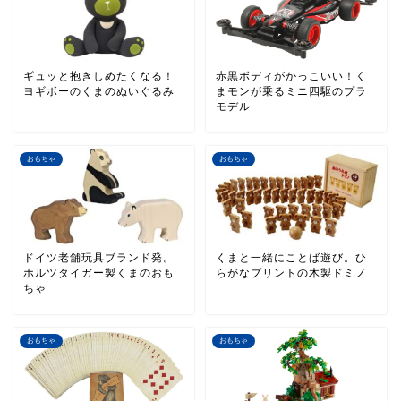
ギュッと抱きしめたくなる！
赤黒ボディがかっこいい！く
ヨギボーのくまのぬいぐるみ
まモンが乗るミニ四駆のプラ
モデル
おもちゃ
おもちゃ
ドイツ老舗玩具ブランド発。
くまと一緒にことば遊び。ひ
ホルツタイガー製くまのおも
らがなプリントの木製ドミノ
ちゃ
おもちゃ
おもちゃ