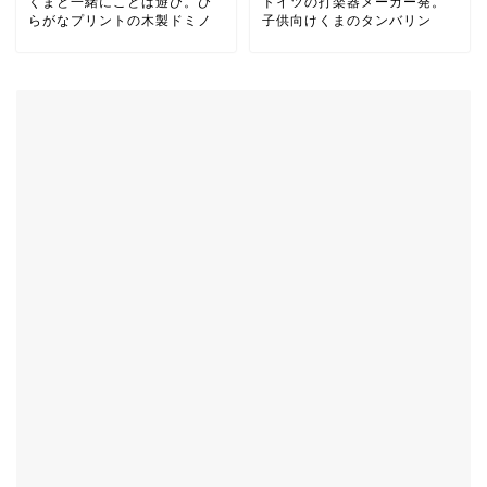
くまと一緒にことば遊び。ひ
ドイツの打楽器メーカー発。
らがなプリントの木製ドミノ
子供向けくまのタンバリン