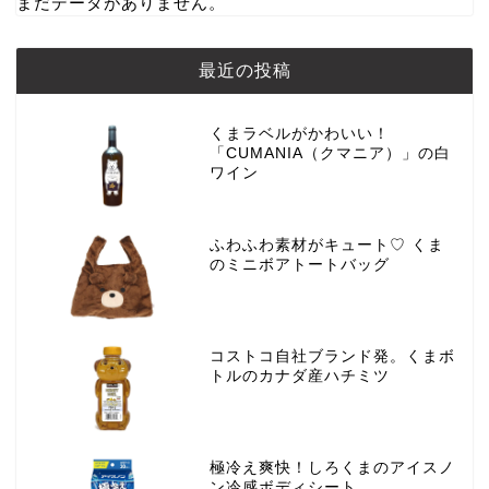
まだデータがありません。
最近の投稿
くまラベルがかわいい！
「CUMANIA（クマニア）」の白
ワイン
ふわふわ素材がキュート♡ くま
のミニボアトートバッグ
コストコ自社ブランド発。くまボ
トルのカナダ産ハチミツ
極冷え爽快！しろくまのアイスノ
ン冷感ボディシート