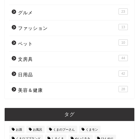
23
グルメ
13
ファッション
10
ペット
44
文房具
42
日用品
28
美容＆健康
タグ
お酒
お風呂
くまのプーさん
くまモン
くまロゴブランド
しろくま
ぬいぐるみ
ひんやり