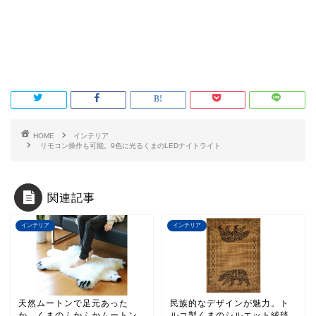
HOME
インテリア
リモコン操作も可能。9色に光るくまのLEDナイトライト
関連記事
インテリア
インテリア
天然ムートンで足元あった
民族的なデザインが魅力。ト
か。くまのふかふかムートン
ルコ製くまのシルエット絨毯