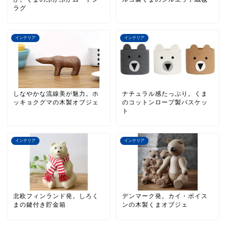
ラグ
インテリア
インテリア
しなやかな流線美が魅力。ホ
ナチュラル感たっぷり。くま
ッキョクグマの木製オブジェ
のコットンロープ製バスケッ
ト
インテリア
インテリア
北欧フィンランド発。しろく
デンマーク発。カイ・ボイス
まの鍵付き貯金箱
ンの木製くまオブジェ