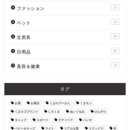
13
ファッション
10
ペット
44
文房具
42
日用品
28
美容＆健康
タグ
お酒
お風呂
くまのプーさん
くまモン
くまロゴブランド
しろくま
ぬいぐるみ
ひんやり
キャンプ
スポーツ
テディベア
パンダ
ベビー＆キッズ
ライト
リアルな熊
リラックマ
冬