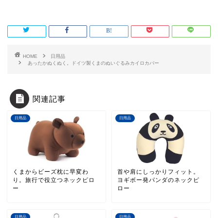
HOME
日用品
あったかぬくぬく。ドイツ製くまのぬいぐるみカイロカバー
関連記事
日用品
日用品
くまからビーズ枕に早変わ
首や肩にしっかりフィット。
り。旅行で役立つネックピロ
ヨギボー発パンダのネックピ
ー
ロー
日用品
日用品