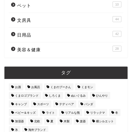
10
ペット
44
文房具
42
日用品
28
美容＆健康
タグ
お酒
お風呂
くまのプーさん
くまモン
くまロゴブランド
しろくま
ぬいぐるみ
ひんやり
キャンプ
スポーツ
テディベア
パンダ
ベビー＆キッズ
ライト
リアルな熊
リラックマ
冬
加湿器
北欧
夏
木製
楽器
横シルエット
氷
海外ブランド