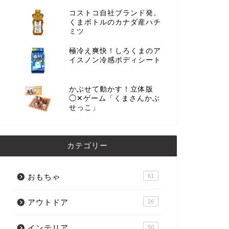
コストコ自社ブランド発。
くまボトルのカナダ産ハチ
ミツ
極冷え爽快！しろくまのア
イスノン冷感ボディシート
かぶせて動かす！立体版
◯✕ゲーム「くまさんかぶ
せっこ」
カテゴリー
おもちゃ
61
アウトドア
26
インテリア
50