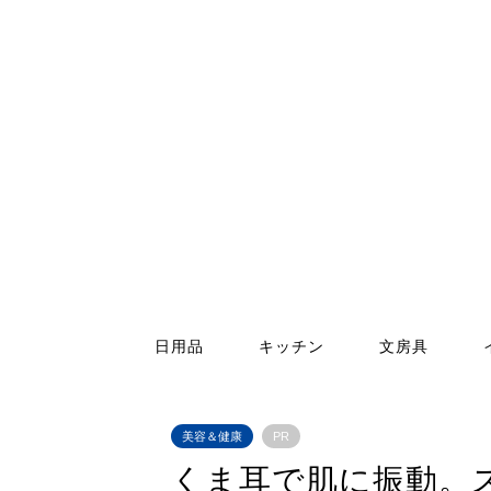
日用品
キッチン
文房具
美容＆健康
PR
くま耳で肌に振動。