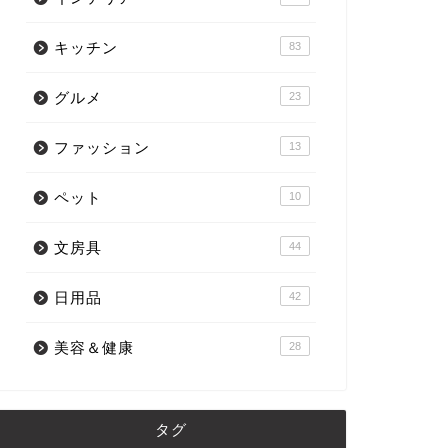
キッチン
83
グルメ
23
ファッション
13
ペット
10
文房具
44
日用品
42
美容＆健康
28
タグ