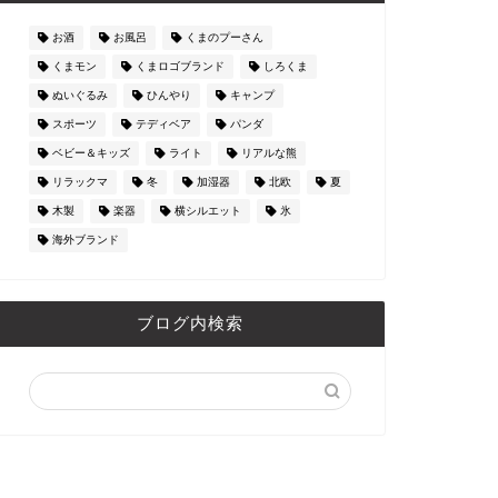
お酒
お風呂
くまのプーさん
くまモン
くまロゴブランド
しろくま
ぬいぐるみ
ひんやり
キャンプ
スポーツ
テディベア
パンダ
ベビー＆キッズ
ライト
リアルな熊
リラックマ
冬
加湿器
北欧
夏
木製
楽器
横シルエット
氷
海外ブランド
ブログ内検索